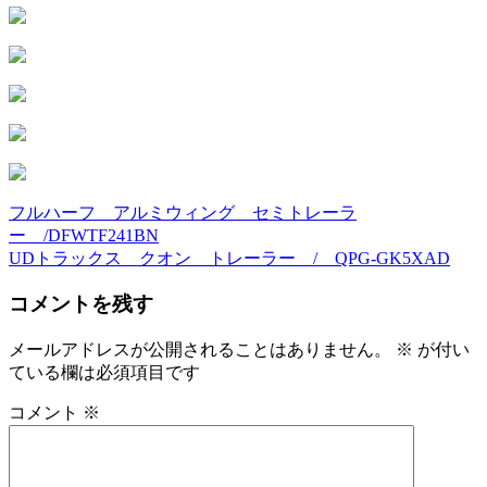
フルハーフ アルミウィング セミトレーラ
投
ー /DFWTF241BN
稿
UDトラックス クオン トレーラー / QPG-GK5XAD
ナ
コメントを残す
ビ
メールアドレスが公開されることはありません。
※
が付い
ゲ
ている欄は必須項目です
ー
コメント
※
シ
ョ