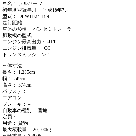
車名： フルハーフ
初年度登録年月： 平成18年7月
型式： DFWTF241BN
走行距離： –
車体の形状： バンセミトレーラー
原動機の型式： –
エンジン最高出力： -H/P
エンジン排気量： -CC
トランスミッション： –
車体寸法
長さ： 1,285cm
幅： 249cm
高さ： 374cm
パワステ： –
エアコン： –
ブレーキ： –
自動車の種別： 普通
定員： –
用途： 貨物
最大積載量： 20,100kg
車輌重量： 7,890kg