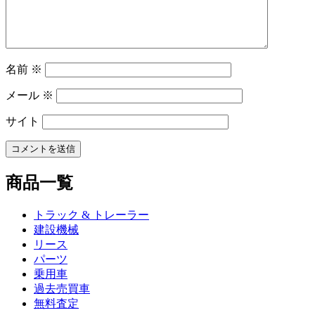
ン
名前
※
メール
※
サイト
商品一覧
トラック & トレーラー
建設機械
リース
パーツ
乗用車
過去売買車
無料査定