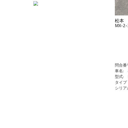
松本
MX-2-
問合番号:
車名:
型式: M
タイ
シリアル