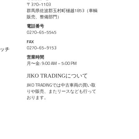
〒370−1103
群馬県佐波郡玉村町樋越1853（車輌
販売、整備部門）
電話番号
0270−65−5545
FAX
0270−65−9153
ッチ
営業時間
月〜金: 9:00 AM – 5:00 PM
JIKO TRADINGについて
JIKO TRADINGでは中古車両の買い取
りや販売、またリースなども行って
おります。