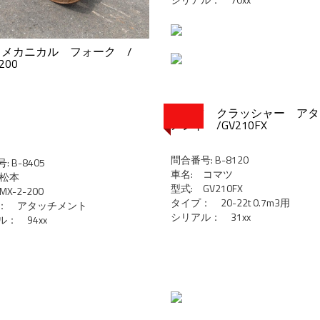
 メカニカル フォーク /
200
コマツ クラッシャー アタ
メント /GV210FX
問合番号: B-8120
 B-8405
車名: コマツ
 松本
型式: GV210FX
X-2-200
タイプ： 20-22t 0.7m3用
プ： アタッチメント
シリアル： 31xx
： 94xx