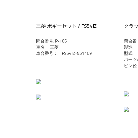
三菱 ボギーセット / FS54JZ
クラッ
問合番号: P-106
問合番号
車名: 三菱
製造:
車台番号： FS54JZ-551409
型式: O
パーツ
ピン径