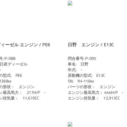
ィーゼル エンジン / PE6
日野 エンジン / E13C
 P-088
問合番号: P-095
 日産ディーゼル
車名: 日野
-
年式: -
型式: PE6
原動機の型式: E13C
2368xx
SN: YH-118xx
の形状： エンジン
パーツの形状： エンジン
最高馬力： 217H/P -
エンジン最高馬力： 444H/P -
排気量： 11,670CC
エンジン排気量： 12,913CC