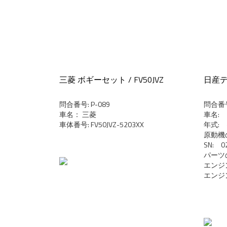
三菱 ボギーセット / FV50JVZ
日産デ
問合番号: P-089
問合番号:
車名： 三菱
車名:
車体番号: FV50JVZ-5203XX
年式: 
原動機の
SN: 0
パーツ
エンジン
エンジン