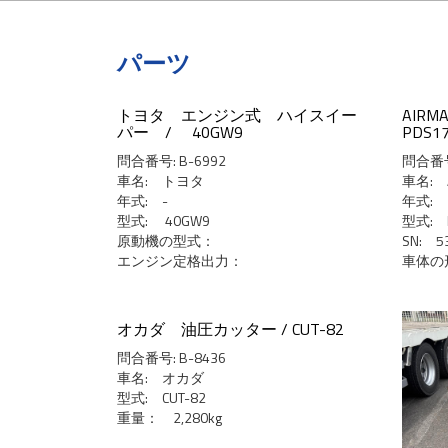
パーツ
投
トヨタ エンジン式 ハイスイー
AIR
パー / 40GW9
PDS1
稿
ナ
問合番号: B-6992
問合番号:
車名: トヨタ
車名: 
ビ
年式: -
年式:
ゲ
型式: 40GW9
型式: P
ー
原動機の型式：
SN: 5
エンジン定格出力：
車体の
シ
ョ
ン
オカダ 油圧カッター / CUT-82
問合番号: B-8436
車名: オカダ
型式: CUT-82
重量： 2,280kg