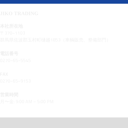
JIKO TRADING
本社所在地
〒370−1103
群馬県佐波郡玉村町樋越1853（車輌販売、整備部門）
電話番号
0270−65−5545
FAX
0270−65−9153
営業時間
月〜金: 9:00 AM – 5:00 PM