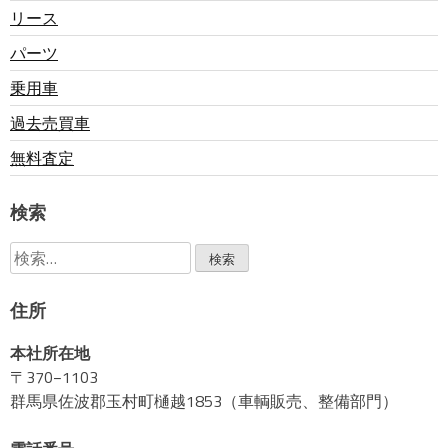
リース
ビ
パーツ
乗用車
ゲ
過去売買車
ー
無料査定
シ
検索
検
ョ
索:
住所
ン
本社所在地
〒370−1103
群馬県佐波郡玉村町樋越1853（車輌販売、整備部門）