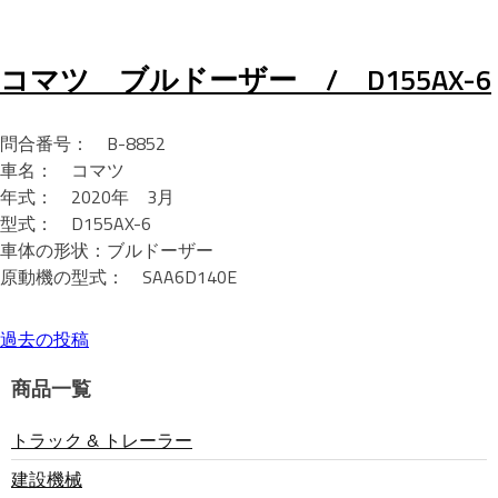
コマツ ブルドーザー / D155AX-6
問合番号： B-8852
車名： コマツ
年式： 2020年 3月
型式： D155AX-6
車体の形状：ブルドーザー
原動機の型式： SAA6D140E
過去の投稿
投
商品一覧
稿
トラック & トレーラー
ナ
建設機械