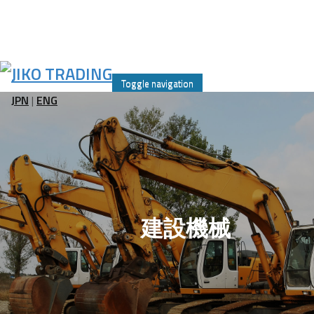
Skip
to
Toggle navigation
content
JPN
|
ENG
建設機械