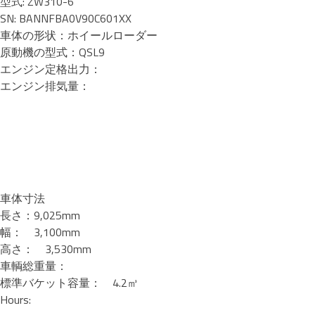
型式: ZW310-6
SN: BANNFBA0V90C601XX
車体の形状：ホイールローダー
原動機の型式：QSL9
エンジン定格出力：
エンジン排気量：
車体寸法
長さ：9,025mm
幅： 3,100mm
高さ： 3,530mm
車輌総重量：
標準バケット容量： 4.2㎥
Hours: