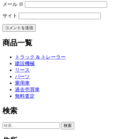
メール
※
サイト
商品一覧
トラック & トレーラー
建設機械
リース
パーツ
乗用車
過去売買車
無料査定
検索
検
索: