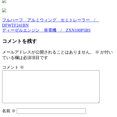
フルハーフ アルミウィング セミトレーラー /
投
DFWTF241BN
稿
ディーゼルエンジン 発電機 / ZXN100P5BS
ナ
コメントを残す
ビ
メールアドレスが公開されることはありません。
※
が付い
ゲ
ている欄は必須項目です
ー
コメント
※
シ
ョ
ン
名前
※