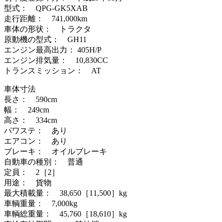
型式： QPG-GK5XAB
走行距離： 741,000km
車体の形状： トラクタ
原動機の型式： GH11
エンジン最高出力： 405H/P
エンジン排気量： 10,830CC
トランスミッション： AT
車体寸法
長さ： 590cm
幅： 249cm
高さ： 334cm
パワステ： あり
エアコン： あり
ブレーキ： オイルブレーキ
自動車の種別： 普通
定員： 2［2］
用途： 貨物
最大積載量： 38,650［11,500］kg
車輌重量： 7,000kg
車輌総重量： 45,760［18,610］kg