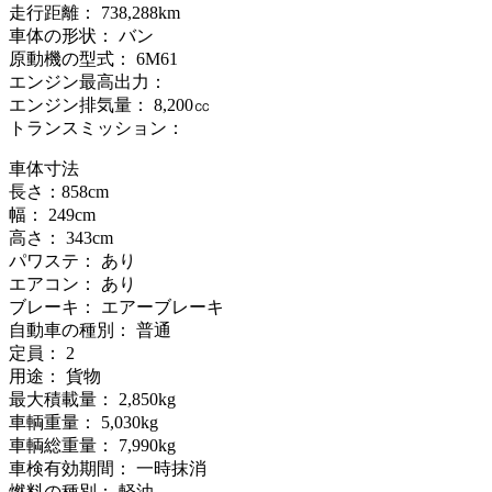
走行距離： 738,288km
車体の形状： バン
原動機の型式： 6M61
エンジン最高出力：
エンジン排気量： 8,200㏄
トランスミッション：
車体寸法
長さ：858cm
幅： 249cm
高さ： 343cm
パワステ： あり
エアコン： あり
ブレーキ： エアーブレーキ
自動車の種別： 普通
定員： 2
用途： 貨物
最大積載量： 2,850kg
車輌重量： 5,030kg
車輌総重量： 7,990kg
車検有効期間： 一時抹消
燃料の種別： 軽油