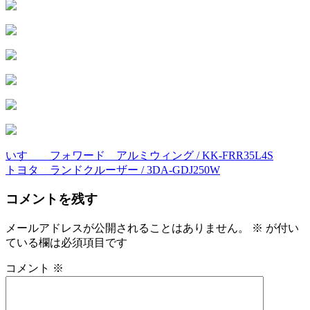
いすゞ フォワード アルミウィング / KK-FRR35L4S
投
トヨタ ランドクルーザー / 3DA-GDJ250W
稿
コメントを残す
ナ
ビ
メールアドレスが公開されることはありません。
※
が付い
ている欄は必須項目です
ゲ
ー
コメント
※
シ