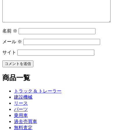
ョ
ン
名前
※
メール
※
サイト
商品一覧
トラック & トレーラー
建設機械
リース
パーツ
乗用車
過去売買車
無料査定