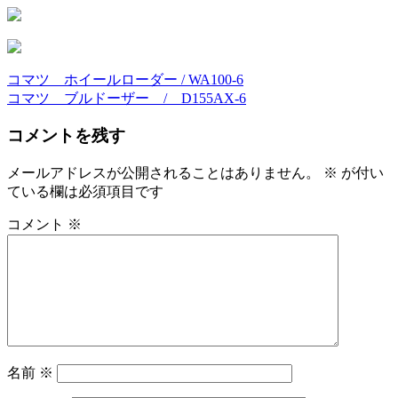
コマツ ホイールローダー / WA100-6
投
コマツ ブルドーザー / D155AX-6
稿
コメントを残す
ナ
ビ
メールアドレスが公開されることはありません。
※
が付い
ている欄は必須項目です
ゲ
ー
コメント
※
シ
ョ
ン
名前
※