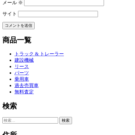
メール
※
サイト
商品一覧
トラック & トレーラー
建設機械
リース
パーツ
乗用車
過去売買車
無料査定
検索
検
索:
住所