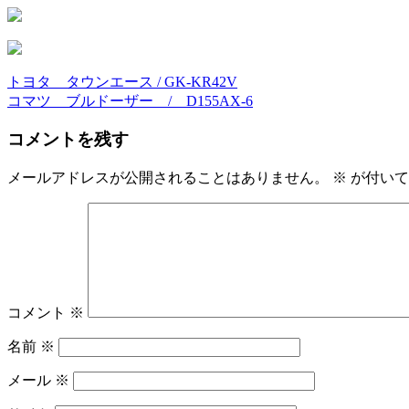
トヨタ タウンエース / GK-KR42V
投
コマツ ブルドーザー / D155AX-6
稿
コメントを残す
ナ
ビ
メールアドレスが公開されることはありません。
※
が付いて
ゲ
ー
シ
ョ
コメント
※
ン
名前
※
メール
※