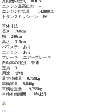
原動機の型式： 8DC8
エンジン最高出力： –
エンジン排気量： 14,880CC
トランスミッション： F6
車体寸法
長さ： 760cm
幅： 249cm
高さ： 315cm
パワステ： あり
エアコン： あり
ブレーキ： エアーブレーキ
自動車の種別： 普通
定員： 3
用途： 貨物
最大積載量： 9,750kg
車輌重量： 9,840g
車輌総重量： 19,755kg
車検有効期間：一時抹消