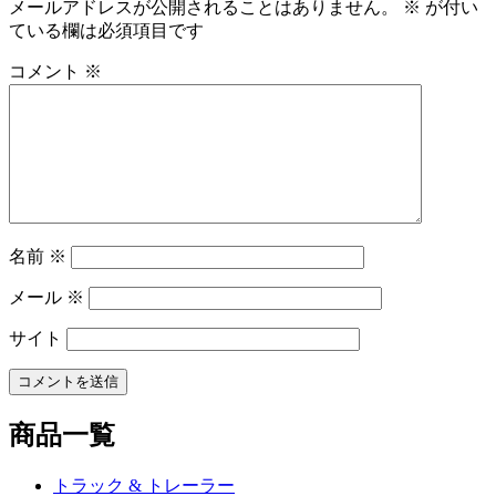
ビ
メールアドレスが公開されることはありません。
※
が付い
ている欄は必須項目です
ゲ
ー
コメント
※
シ
ョ
ン
名前
※
メール
※
サイト
商品一覧
トラック & トレーラー