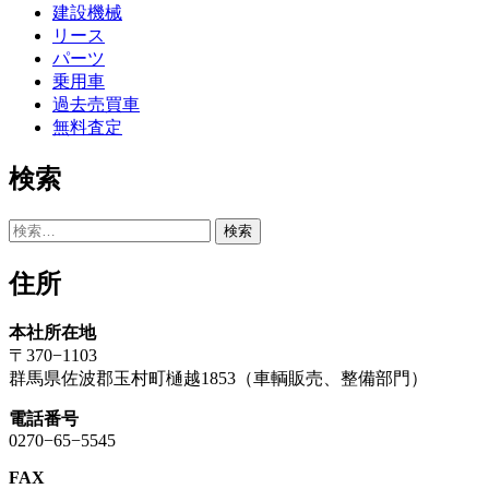
建設機械
リース
パーツ
乗用車
過去売買車
無料査定
検索
検
索:
住所
本社所在地
〒370−1103
群馬県佐波郡玉村町樋越1853（車輌販売、整備部門）
電話番号
0270−65−5545
FAX