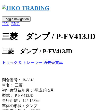
Skip
to
content
Toggle navigation
JPN
|
ENG
三菱 ダンプ / P-FV413JD
三菱 ダンプ / P-FV413JD
トラック & トレーラー
過去売買車
問合番号： B-8818
車名： 三菱
初年度登録年月： 平成1年5月
型式： P-FV413JD
走行距離： 125,158km
車体の形状：ダンプ