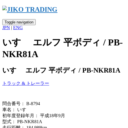
Skip
to
content
Toggle navigation
JPN
|
ENG
いすゞ エルフ 平ボディ / PB-
NKR81A
いすゞ エルフ 平ボディ / PB-NKR81A
トラック & トレーラー
問合番号： B-8794
車名： いすゞ
初年度登録年月： 平成18年9月
型式： PB-NKR81A
走行距離： 184,989km