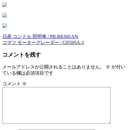
日産 コンドル 照明車 / PB-BKS81AN
投
コマツ モーターグレーダー / GD505A-3
稿
コメントを残す
ナ
ビ
メールアドレスが公開されることはありません。
※
が付い
ている欄は必須項目です
ゲ
ー
コメント
※
シ
ョ
ン