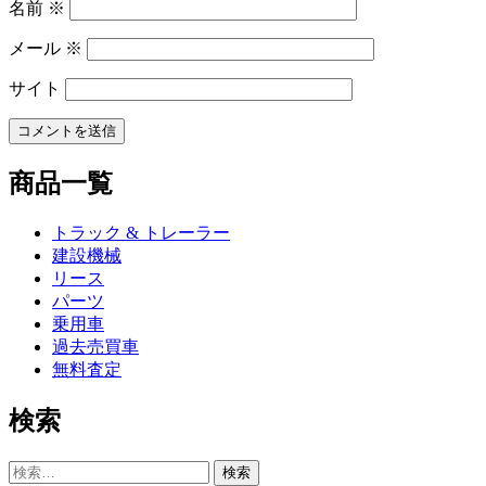
名前
※
メール
※
サイト
商品一覧
トラック & トレーラー
建設機械
リース
パーツ
乗用車
過去売買車
無料査定
検索
検