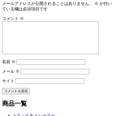
ビ
メールアドレスが公開されることはありません。
※
が付い
ている欄は必須項目です
ゲ
ー
コメント
※
シ
ョ
ン
名前
※
メール
※
サイト
商品一覧
トラック & トレーラー