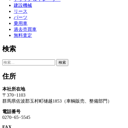
建設機械
リース
パーツ
乗用車
過去売買車
無料査定
検索
検
索:
住所
本社所在地
〒370−1103
群馬県佐波郡玉村町樋越1853（車輌販売、整備部門）
電話番号
0270−65−5545
FAX