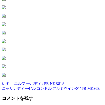
いすゞ エルフ 平ボディ / PB-NKR81A
投
ニッサンディーゼル コンドル アルミウイング / PB-MK36B
稿
コメントを残す
ナ