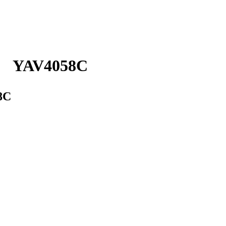
AV4058C
8C