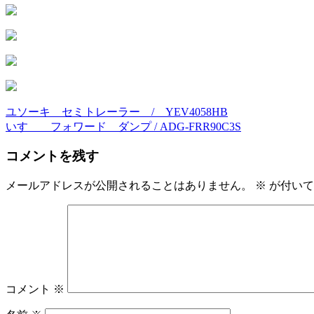
ユソーキ セミトレーラー / YEV4058HB
投
いすゞ フォワード ダンプ / ADG-FRR90C3S
稿
コメントを残す
ナ
ビ
メールアドレスが公開されることはありません。
※
が付いて
ゲ
ー
シ
ョ
コメント
※
ン