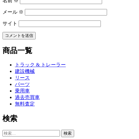
名前
※
メール
※
サイト
商品一覧
トラック & トレーラー
建設機械
リース
パーツ
乗用車
過去売買車
無料査定
検索
検
索: