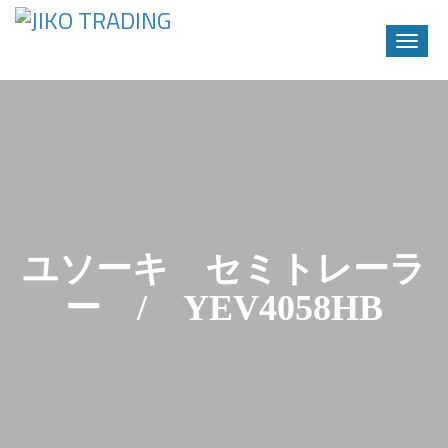
Toggle
naviga
Skip
to
content
ユソーキ セミトレーラ
ー / YEV4058HB