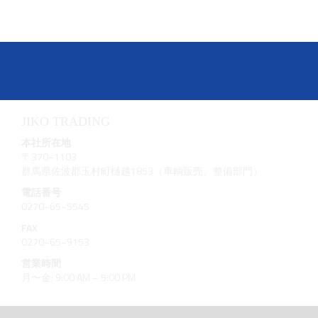
JIKO TRADING
本社所在地
〒370−1103
群馬県佐波郡玉村町樋越1853（車輌販売、整備部門）
電話番号
0270−65−5545
FAX
0270−65−9153
営業時間
月〜金: 9:00 AM – 5:00 PM