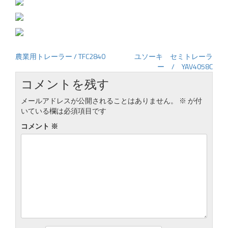
農業用トレーラー / TFC2840
ユソーキ セミトレーラ
投
ー / YAV4058C
稿
コメントを残す
ナ
ビ
メールアドレスが公開されることはありません。
※
が付
ゲ
いている欄は必須項目です
ー
コメント
※
シ
ョ
ン