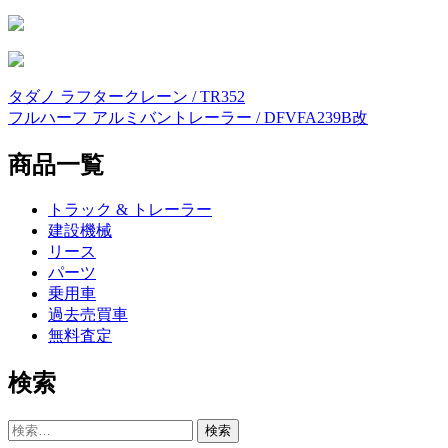
タダノ ラフタークレーン / TR352
投
フルハーフ アルミバントレーラー / DFVFA239B改
稿
商品一覧
ナ
ビ
トラック & トレーラー
ゲ
建設機械
リース
ー
パーツ
シ
乗用車
過去売買車
ョ
無料査定
ン
検索
検