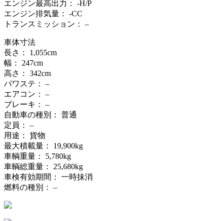
エンジン最高出力： -H/P
エンジン排気量： -CC
トランスミッション： –
車体寸法
長さ： 1,055cm
幅： 247cm
高さ： 342cm
パワステ： –
エアコン： –
ブレーキ： –
自動車の種別： 普通
定員： –
用途： 貨物
最大積載量： 19,900kg
車輌重量： 5,780kg
車輌総重量： 25,680kg
車検有効期間： 一時抹消
燃料の種別： –