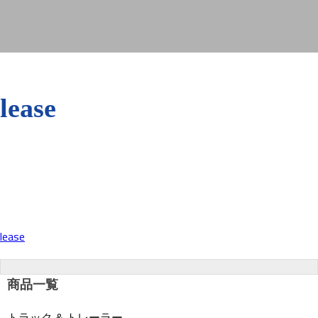
lease
lease
投
稿
商品一覧
トラック & トレーラー