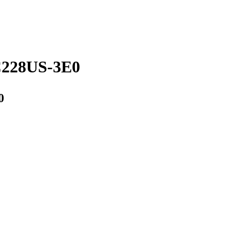
8US-3E0
0