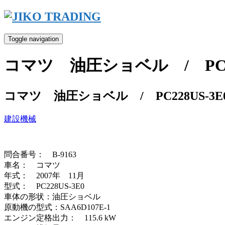
Skip
to
content
Toggle navigation
コマツ 油圧ショベル / PC22
コマツ 油圧ショベル / PC228US-3E
建設機械
問合番号： B-9163
車名： コマツ
年式： 2007年 11月
型式： PC228US-3E0
車体の形状：油圧ショベル
原動機の型式：SAA6D107E-1
エンジン定格出力： 115.6 kW