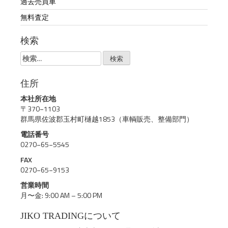
過去売買車
無料査定
検索
検
索:
住所
本社所在地
〒370−1103
群馬県佐波郡玉村町樋越1853（車輌販売、整備部門）
電話番号
0270−65−5545
FAX
0270−65−9153
営業時間
月〜金: 9:00 AM – 5:00 PM
JIKO TRADINGについて