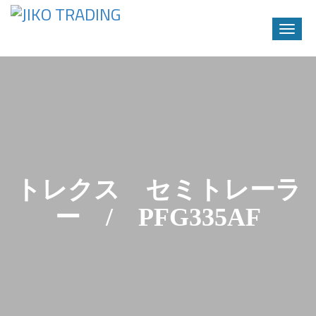
Toggle
naviga
Skip
to
content
トレクス セミトレーラ
ー / PFG335AF