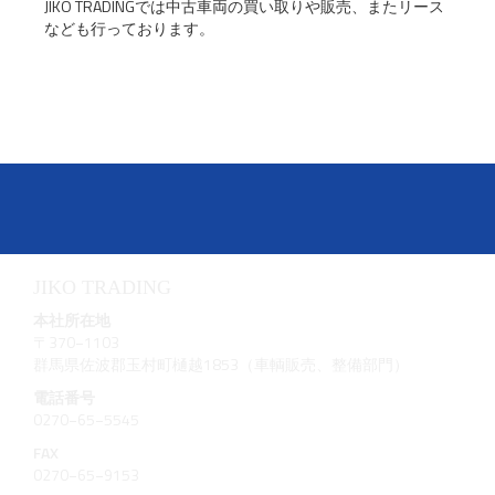
JIKO TRADINGでは中古車両の買い取りや販売、またリース
なども行っております。
JIKO TRADING
本社所在地
〒370−1103
群馬県佐波郡玉村町樋越1853（車輌販売、整備部門）
電話番号
0270−65−5545
FAX
0270−65−9153