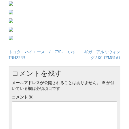
トヨタ ハイエース / CBF-
いすゞ ギガ アルミウィン
投
TRH223B
グ / KC-CYM81V1
稿
ナ
コメントを残す
ビ
ゲ
メールアドレスが公開されることはありません。
※
が付
いている欄は必須項目です
ー
シ
コメント
※
ョ
ン