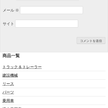
ン
メール
※
サイト
商品一覧
トラック & トレーラー
建設機械
リース
パーツ
乗用車