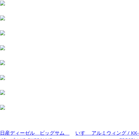
日産ディーゼル ビッグサム
いすゞ アルミウィング / KK-
投