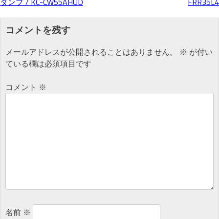
ダンプ / KC-CW55AHUD
FRR35L4
稿
コメントを残す
ナ
メールアドレスが公開されることはありません。
※
が付い
ている欄は必須項目です
ビ
コメント
※
ゲ
ー
シ
ョ
名前
※