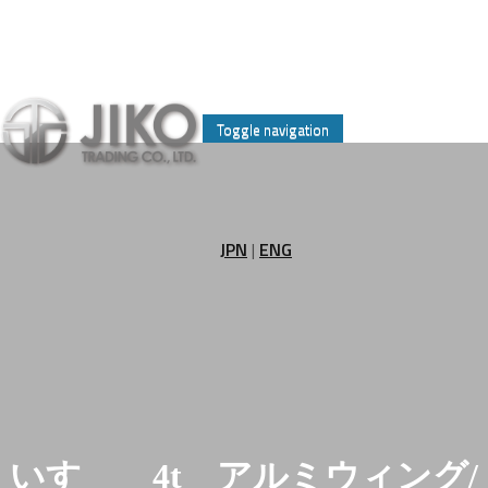
Skip
to
Toggle navigation
content
JPN
|
ENG
いすゞ 4t アルミウィング/