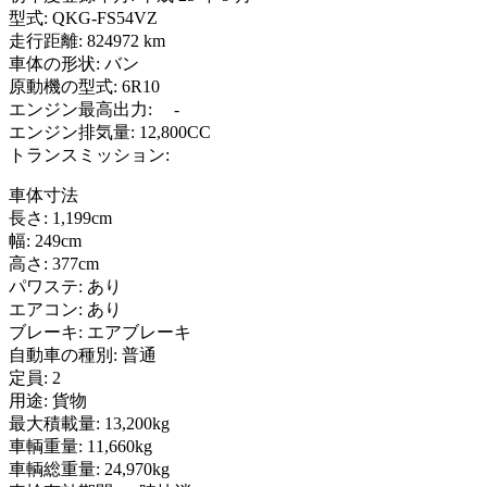
型式: QKG-FS54VZ
走行距離: 824972 km
車体の形状: バン
原動機の型式: 6R10
エンジン最高出力: -
エンジン排気量: 12,800CC
トランスミッション:
車体寸法
長さ: 1,199cm
幅: 249cm
高さ: 377cm
パワステ: あり
エアコン: あり
ブレーキ: エアブレーキ
自動車の種別: 普通
定員: 2
用途: 貨物
最大積載量: 13,200kg
車輌重量: 11,660kg
車輌総重量: 24,970kg