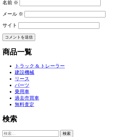
名前
※
メール
※
サイト
商品一覧
トラック & トレーラー
建設機械
リース
パーツ
乗用車
過去売買車
無料査定
検索
検