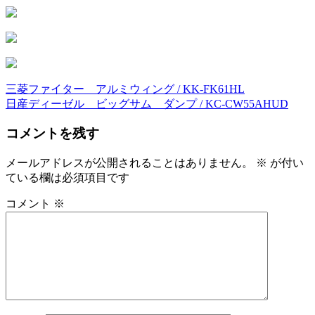
三菱ファイター アルミウィング / KK-FK61HL
投
日産ディーゼル ビッグサム ダンプ / KC-CW55AHUD
稿
コメントを残す
ナ
ビ
メールアドレスが公開されることはありません。
※
が付い
ている欄は必須項目です
ゲ
ー
コメント
※
シ
ョ
ン