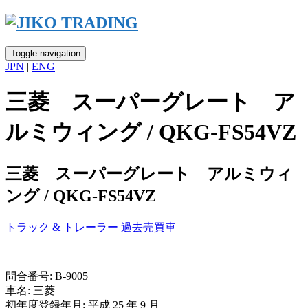
Skip
to
content
Toggle navigation
JPN
|
ENG
三菱 スーパーグレート ア
ルミウィング / QKG-FS54VZ
三菱 スーパーグレート アルミウィ
ング / QKG-FS54VZ
トラック & トレーラー
過去売買車
問合番号: B-9005
車名: 三菱
初年度登録年月: 平成 25 年 9 月