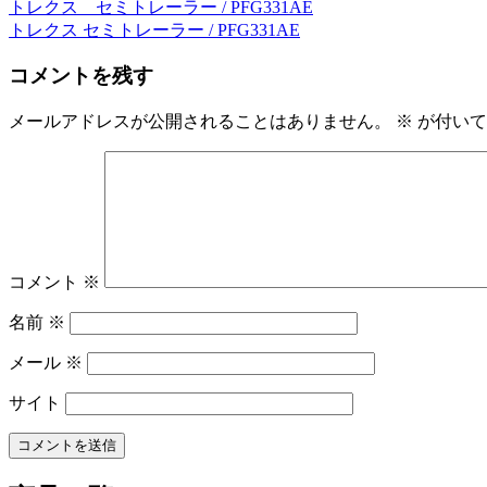
トレクス セミトレーラー / PFG331AE
投
トレクス セミトレーラー / PFG331AE
稿
コメントを残す
ナ
ビ
メールアドレスが公開されることはありません。
※
が付いて
ゲ
ー
シ
ョ
コメント
※
ン
名前
※
メール
※
サイト