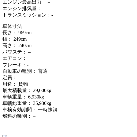
エンジン最高出力： –
エンジン排気量： –
トランスミッション：-
車体寸法
長さ： 969cm
幅： 249cm
高さ： 240cm
パワステ： –
エアコン： –
ブレーキ：-
自動車の種別： 普通
定員： –
用途： 貨物
最大積載量： 29,000kg
車輌重量： 6,930kg
車輌総重量： 35,930kg
車検有効期間： 一時抹消
燃料の種別： –