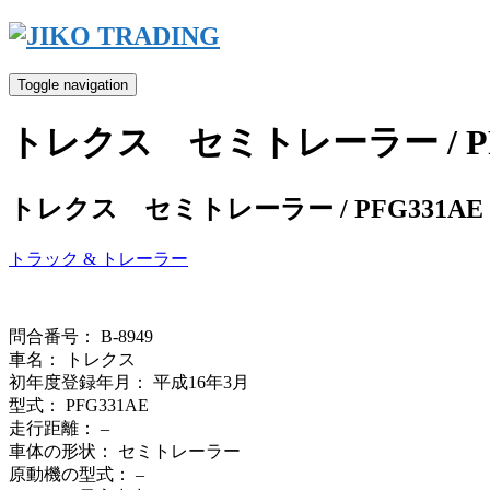
Skip
to
content
Toggle navigation
トレクス セミトレーラー / PF
トレクス セミトレーラー / PFG331AE
トラック & トレーラー
問合番号： B-8949
車名： トレクス
初年度登録年月： 平成16年3月
型式： PFG331AE
走行距離： –
車体の形状： セミトレーラー
原動機の型式： –