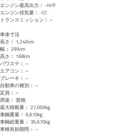
エンジン最高出力： -H/P
エンジン排気量： -CC
トランスミッション： –
車体寸法
長さ： 1,240cm
幅： 299cm
高さ： 168cm
パワステ： –
エアコン： –
ブレーキ： –
自動車の種別： –
定員： –
用途： 貨物
最大積載量： 27,000kg
車輌重量： 9,670kg
車輌総重量： 36,670kg
車検有効期間： –