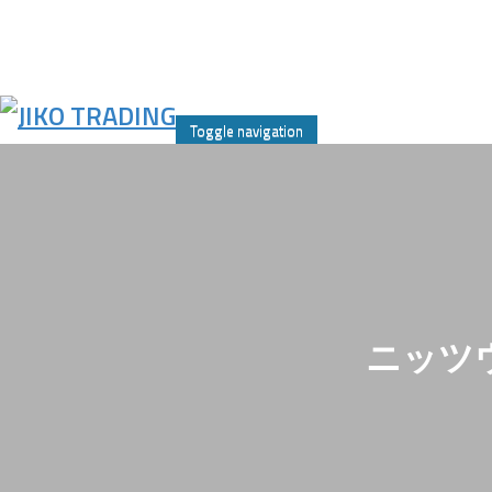
Skip
to
Toggle navigation
content
ニッツウ