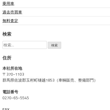
乗用車
過去売買車
無料査定
検索
検
索:
住所
本社所在地
〒370−1103
群馬県佐波郡玉村町樋越1853（車輌販売、整備部門）
電話番号
0270−65−5545
FAX