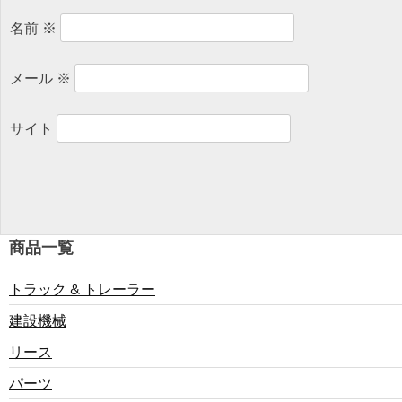
名前
※
ョ
メール
※
ン
サイト
商品一覧
トラック & トレーラー
建設機械
リース
パーツ