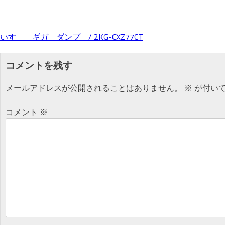
いすゞ ギガ ダンプ / 2KG-CXZ77CT
投
コメントを残す
稿
メールアドレスが公開されることはありません。
※
が付い
ナ
コメント
※
ビ
ゲ
ー
シ