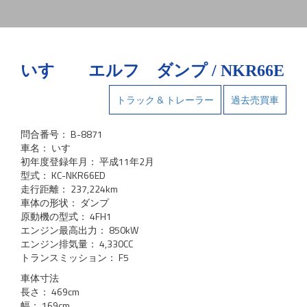
いすゞ エルフ ダンプ / NKR66E
トラック & トレーラー
過去売買車
問合番号： B-8871
車名： いすゞ
初年度登録年月： 平成11年2月
型式： KC-NKR66ED
走行距離： 237,224km
車体の形状： ダンプ
原動機の型式： 4FH1
エンジン最高出力： 850kW
エンジン排気量： 4,330CC
トランスミッション： F5
車体寸法
長さ： 469cm
幅： 169cm