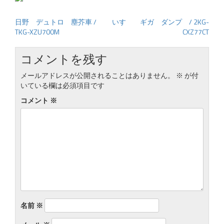
日野 デュトロ 塵芥車 /
いすゞ ギガ ダンプ / 2KG-
投
TKG-XZU700M
CXZ77CT
稿
ナ
コメントを残す
ビ
ゲ
メールアドレスが公開されることはありません。
※
が付
いている欄は必須項目です
ー
シ
コメント
※
ョ
ン
名前
※