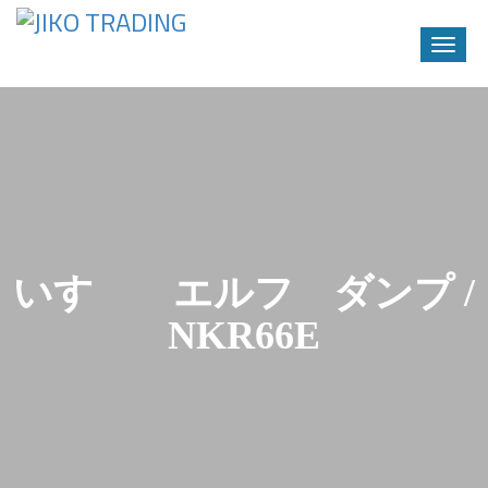
Toggle
naviga
Skip
to
content
いすゞ エルフ ダンプ /
NKR66E