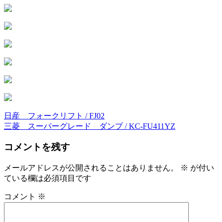
日産 フォークリフト / FJ02
投
三菱 スーパーグレード ダンプ / KC-FU411YZ
稿
コメントを残す
ナ
ビ
メールアドレスが公開されることはありません。
※
が付い
ている欄は必須項目です
ゲ
ー
コメント
※
シ