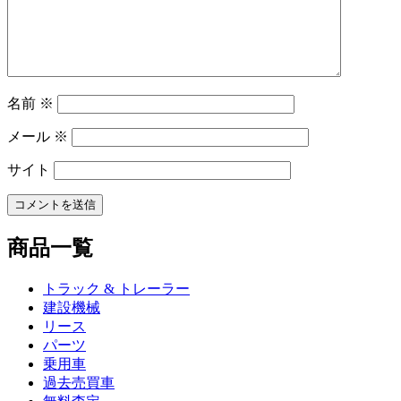
ョ
ン
名前
※
メール
※
サイト
商品一覧
トラック & トレーラー
建設機械
リース
パーツ
乗用車
過去売買車