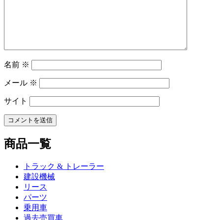
ョ
ン
名前
※
メール
※
サイト
商品一覧
トラック & トレーラー
建設機械
リース
パーツ
乗用車
過去売買車