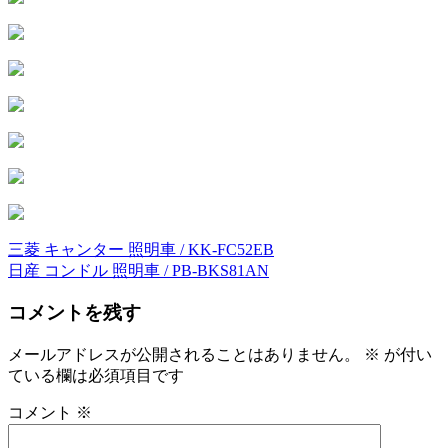
三菱 キャンター 照明車 / KK-FC52EB
投
日産 コンドル 照明車 / PB-BKS81AN
稿
コメントを残す
ナ
ビ
メールアドレスが公開されることはありません。
※
が付い
ている欄は必須項目です
ゲ
ー
コメント
※
シ