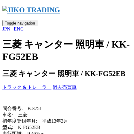
Skip
to
content
Toggle navigation
JPN
|
ENG
三菱 キャンター 照明車 / KK-
FG52EB
三菱 キャンター 照明車 / KK-FG52EB
トラック & トレーラー
過去売買車
問合番号: B-8751
車名: 三菱
初年度登録年月: 平成13年3月
型式: K-FG52EB
走行距離: 9,467km