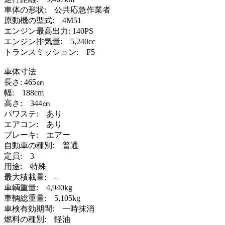
車体の形状: 公共応急作業者
原動機の型式: 4M51
エンジン最高出力: 140PS
エンジン排気量: 5,240cc
トランスミッション: F5
車体寸法
長さ: 465㎝
幅: 188cm
高さ: 344㎝
パワステ: あり
エアコン: あり
ブレーキ: エアー
自動車の種別: 普通
定員: 3
用途: 特殊
最大積載量: -
車輌重量: 4,940kg
車輌総重量: 5,105kg
車検有効期間: 一時抹消
燃料の種別: 軽油