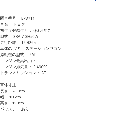
問合番号： B-8711
車名： トヨタ
初年度登録年月： 令和6年7月
型式： 3BA-AGH40W
走行距離： 12,326km
車体の形状： ステーションワゴン
原動機の型式： 2AR
エンジン最高出力： –
エンジン排気量： 2,490CC
トランスミッション： AT
車体寸法
長さ： 439cm
幅： 185cm
高さ：193cm
パワステ： あり