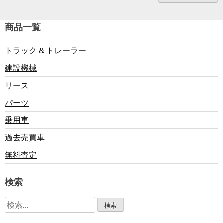
商品一覧
トラック & トレーラー
建設機械
リース
パーツ
乗用車
過去売買車
無料査定
検索
検
索: