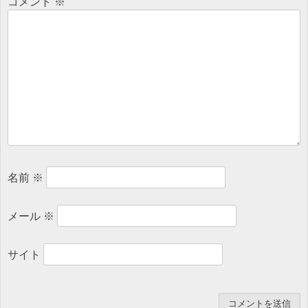
コメント
※
ビ
ゲ
ー
シ
ョ
名前
※
ン
メール
※
サイト