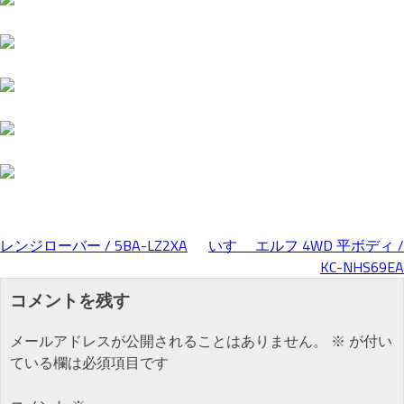
レンジローバー / 5BA-LZ2XA
いすゞ エルフ 4WD 平ボディ /
投
KC-NHS69EA
コメントを残す
稿
メールアドレスが公開されることはありません。
※
が付い
ナ
ている欄は必須項目です