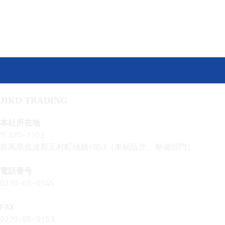
JIKO TRADING
本社所在地
〒370−1103
群馬県佐波郡玉村町樋越1853（車輌販売、整備部門）
電話番号
0270−65−5545
FAX
0270−65−9153