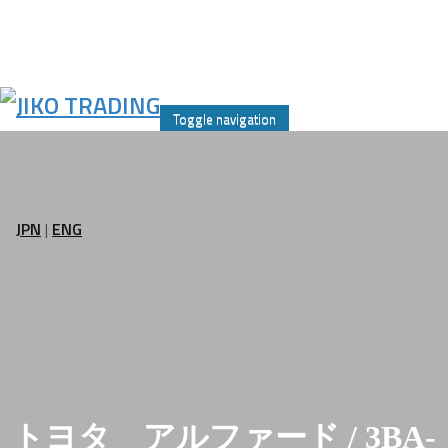
Skip
to
Toggle navigation
content
JPN
|
ENG
トヨタ アルファード / 3BA-