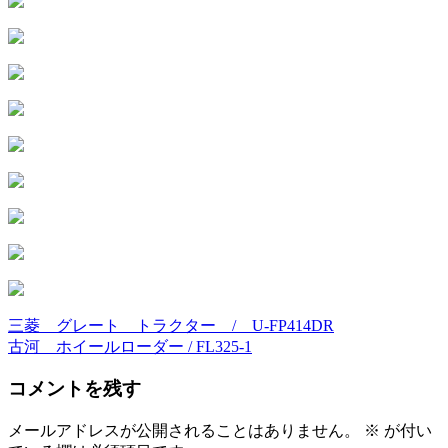
三菱 グレート トラクター / U-FP414DR
投
古河 ホイールローダー / FL325-1
稿
コメントを残す
ナ
ビ
メールアドレスが公開されることはありません。
※
が付い