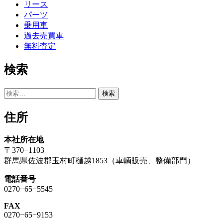
リース
パーツ
乗用車
過去売買車
無料査定
検索
検
索:
住所
本社所在地
〒370−1103
群馬県佐波郡玉村町樋越1853（車輌販売、整備部門）
電話番号
0270−65−5545
FAX
0270−65−9153