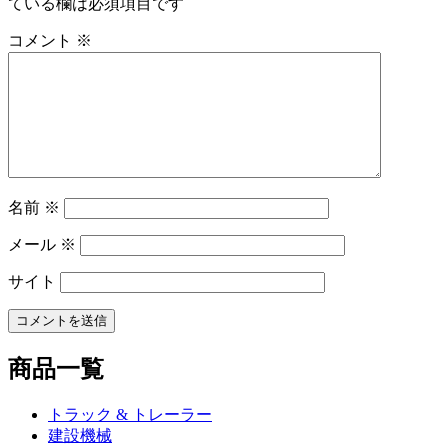
ている欄は必須項目です
ゲ
ー
コメント
※
シ
ョ
ン
名前
※
メール
※
サイト
商品一覧
トラック & トレーラー
建設機械