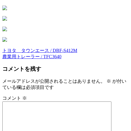
トヨタ タウンエース / DBF-S412M
投
農業用トレーラー / TFC3640
稿
コメントを残す
ナ
ビ
メールアドレスが公開されることはありません。
※
が付い
ている欄は必須項目です
ゲ
ー
コメント
※
シ
ョ
ン