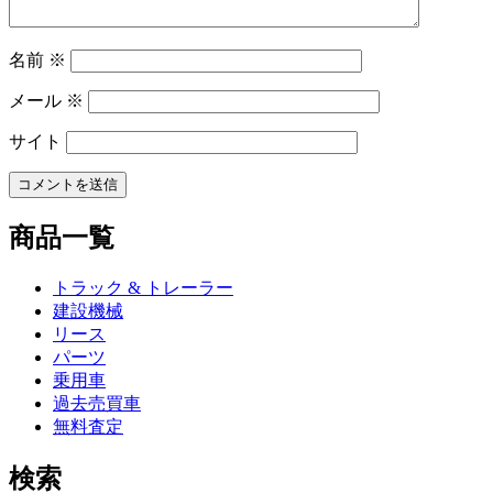
名前
※
メール
※
サイト
商品一覧
トラック & トレーラー
建設機械
リース
パーツ
乗用車
過去売買車
無料査定
検索