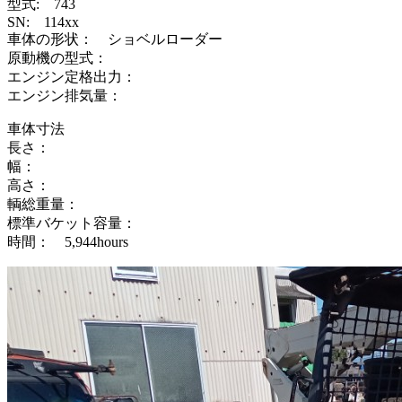
型式: 743
SN: 114xx
車体の形状： ショベルローダー
原動機の型式：
エンジン定格出力：
エンジン排気量：
車体寸法
長さ：
幅：
高さ：
輌総重量：
標準バケット容量：
時間： 5,944hours