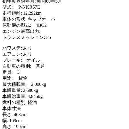
初年度登録年月: 昭和60年5月
型式: P-NKR57E
走行距離: 12,292km
車体の形状: キャブオーバ
原動機の型式: 4BC2
エンジン最高出力:
トランスミッション: F5
パワステ: あり
エアコン: あり
ブレーキ: オイル
自動車の種別: 普通
定員: 3
用途: 貨物
最大積載量: 2,000kg
車輌重量: 2,680kg
車輌総重量: 4,845kg
燃料の種別: 軽油
車体寸法
長さ: 468cm
幅: 169cm
高さ: 199cm