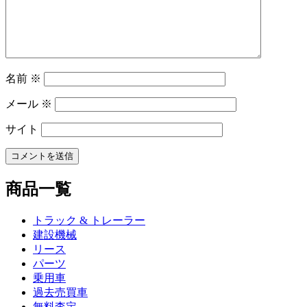
ョ
ン
名前
※
メール
※
サイト
商品一覧
トラック & トレーラー
建設機械
リース
パーツ
乗用車
過去売買車
無料査定