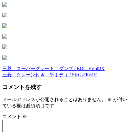
三菱 スーパーグレード ダンプ / BDG-FV50JX
投
三菱 クレーン付き 平ボディ / SKG-FK61F
稿
コメントを残す
ナ
ビ
メールアドレスが公開されることはありません。
※
が付い
ている欄は必須項目です
ゲ
ー
コメント
※
シ