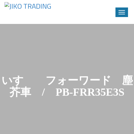
Toggle
naviga
Skip
to
content
いすゞ フォーワード 塵
芥車 / PB-FRR35E3S