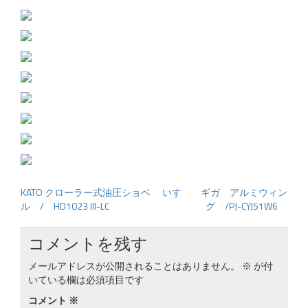
KATO クローラー式油圧ショベ
いすゞ ギガ アルミウィン
投
ル / HD1023 III-LC
グ /PJ-CYJ51W6
稿
ナ
コメントを残す
ビ
ゲ
メールアドレスが公開されることはありません。
※
が付
いている欄は必須項目です
ー
シ
コメント
※