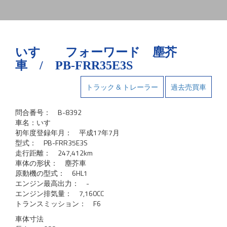
いすゞ フォーワード 塵芥
車 / PB-FRR35E3S
トラック & トレーラー
過去売買車
問合番号： B-8392
車名：いすゞ
初年度登録年月： 平成17年7月
型式： PB-FRR35E3S
走行距離： 247,412km
車体の形状： 塵芥車
原動機の型式： 6HL1
エンジン最高出力： -
エンジン排気量： 7,160CC
トランスミッション： F6
車体寸法