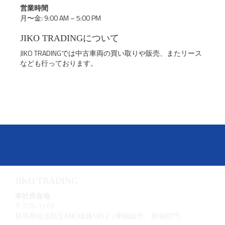
営業時間
月〜金: 9:00 AM – 5:00 PM
JIKO TRADINGについて
JIKO TRADINGでは中古車両の買い取りや販売、またリース
なども行っております。
JIKO TRADING
本社所在地
〒370−1103
群馬県佐波郡玉村町樋越1853（車輌販売、整備部門）