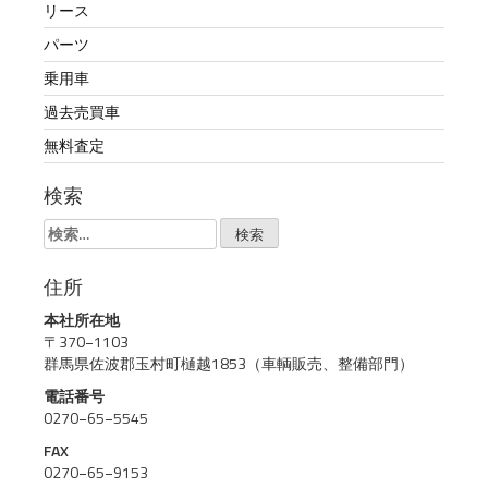
リース
パーツ
乗用車
過去売買車
無料査定
検索
検
索:
住所
本社所在地
〒370−1103
群馬県佐波郡玉村町樋越1853（車輌販売、整備部門）
電話番号
0270−65−5545
FAX
0270−65−9153