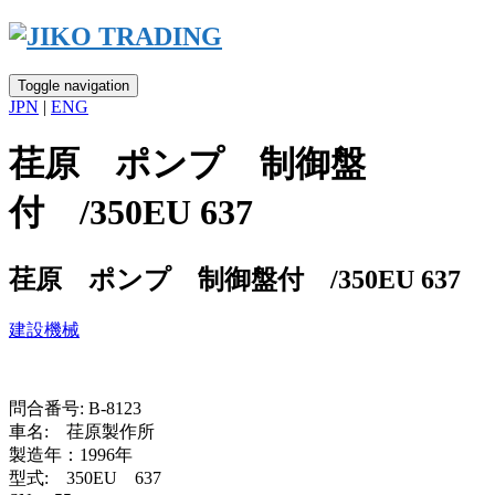
Skip
to
content
Toggle navigation
JPN
|
ENG
荏原 ポンプ 制御盤
付 /350EU 637
荏原 ポンプ 制御盤付 /350EU 637
建設機械
問合番号: B-8123
車名: 荏原製作所
製造年：1996年
型式: 350EU 637