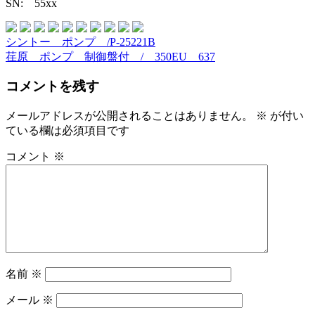
SN: 55xx
シントー ポンプ /P-25221B
投
荏原 ポンプ 制御盤付 / 350EU 637
稿
コメントを残す
ナ
ビ
メールアドレスが公開されることはありません。
※
が付い
ている欄は必須項目です
ゲ
ー
コメント
※
シ
ョ
ン
名前
※
メール
※