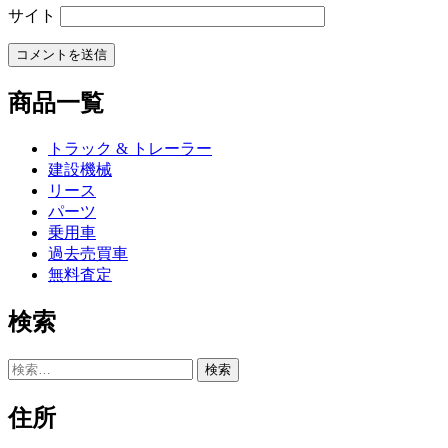
サイト
商品一覧
トラック & トレーラー
建設機械
リース
パーツ
乗用車
過去売買車
無料査定
検索
検
索:
住所