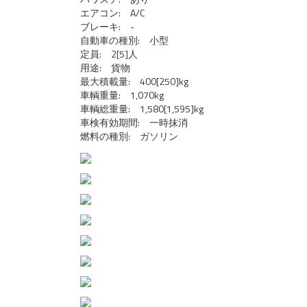
エアコン: A/C
ブレーキ: -
自動車の種別: 小型
定員: 2[5]人
用途: 貨物
最大積載量: 400[250]kg
車輌重量: 1,070kg
車輌総重量: 1,580[1,595]kg
車検有効期間: 一時抹消
燃料の種別: ガソリン