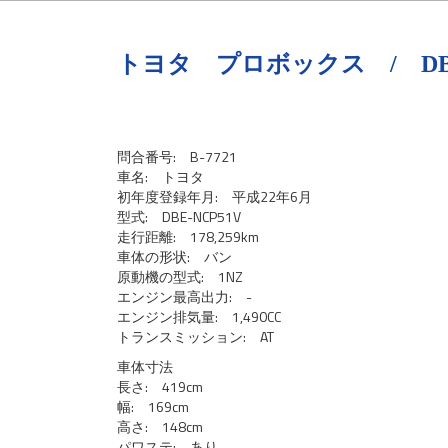
トヨタ プロボックス / DBE
問合番号: B-7721
車名: トヨタ
初年度登録年月: 平成22年6月
型式: DBE-NCP51V
走行距離: 178,259km
車体の形状: バン
原動機の型式: 1NZ
エンジン最高出力: -
エンジン排気量: 1,490CC
トランスミッション: AT
車体寸法
長さ: 419cm
幅: 169cm
高さ: 148cm
パワステ: あり