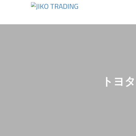
Skip
to
content
トヨタ