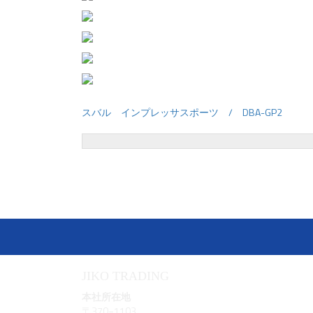
スバル インプレッサスポーツ / DBA-GP2
投
稿
ナ
ビ
ゲ
ー
シ
ョ
ン
JIKO TRADING
本社所在地
〒370−1103