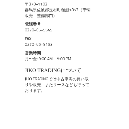
〒370−1103
群馬県佐波郡玉村町樋越1853（車輌
販売、整備部門）
電話番号
0270−65−5545
FAX
0270−65−9153
営業時間
月〜金: 9:00 AM – 5:00 PM
JIKO TRADINGについて
JIKO TRADINGでは中古車両の買い取
りや販売、またリースなども行って
おります。