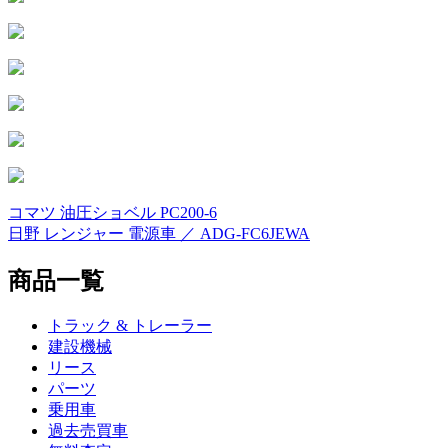
コマツ 油圧ショベル PC200-6
投
日野 レンジャー 電源車 ／ ADG-FC6JEWA
稿
商品一覧
ナ
ビ
トラック & トレーラー
ゲ
建設機械
リース
ー
パーツ
シ
乗用車
過去売買車
ョ