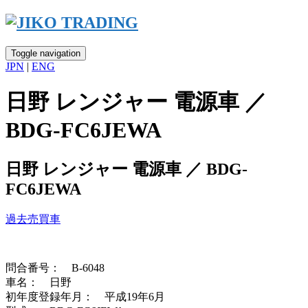
Skip
to
content
Toggle navigation
JPN
|
ENG
日野 レンジャー 電源車 ／
BDG-FC6JEWA
日野 レンジャー 電源車 ／ BDG-
FC6JEWA
過去売買車
問合番号： B-6048
車名： 日野
初年度登録年月： 平成19年6月