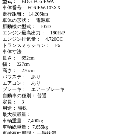
型式： BDG-FC6JEWA
車体番号： FC6JEW-103XX
走行距離 : 14,205km
車体の形状： 電源車
原動機の型式： J05D
エンジン最高出力： 180H/P
エンジン排気量： 4,720CC
トランスミッション： F6
車体寸法
長さ： 652cm
幅： 227cm
高さ： 276cm
パワステ： あり
エアコン： あり
ブレーキ： エアーブレーキ
自動車の種別： 普通
定員： 3
用途： 特殊
最大積載量： –
車輌重量： 7,490kg
車輌総重量： 7,655kg
車検有効期間： 一時抹消