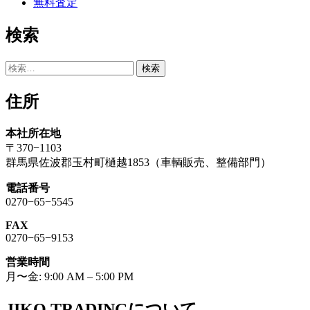
無料査定
ン
検索
検
索:
住所
本社所在地
〒370−1103
群馬県佐波郡玉村町樋越1853（車輌販売、整備部門）
電話番号
0270−65−5545
FAX
0270−65−9153
営業時間
月〜金: 9:00 AM – 5:00 PM
JIKO TRADINGについて