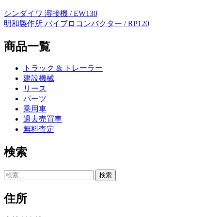
シンダイワ 溶接機 / EW130
投
明和製作所 バイブロコンバクター / RP120
稿
商品一覧
ナ
ビ
トラック & トレーラー
ゲ
建設機械
リース
ー
パーツ
シ
乗用車
過去売買車
ョ
無料査定
ン
検索
検
索:
住所