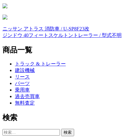
ニッサン アトラス 消防車 / U-SP8F23改
投
ジンドウ 40フィートスケルトントレーラー / 型式不明
稿
商品一覧
ナ
ビ
トラック & トレーラー
ゲ
建設機械
リース
ー
パーツ
シ
乗用車
過去売買車
ョ
無料査定
ン
検索
検
索: