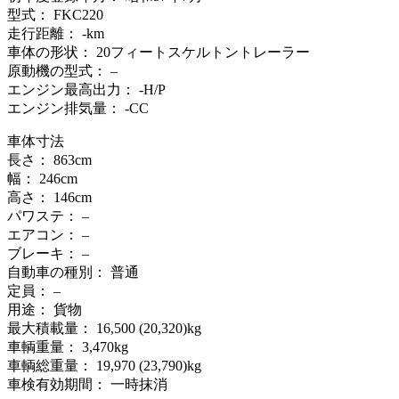
型式： FKC220
走行距離： -km
車体の形状： 20フィートスケルトントレーラー
原動機の型式： –
エンジン最高出力： -H/P
エンジン排気量： -CC
車体寸法
長さ： 863cm
幅： 246cm
高さ： 146cm
パワステ： –
エアコン： –
ブレーキ： –
自動車の種別： 普通
定員： –
用途： 貨物
最大積載量： 16,500 (20,320)kg
車輌重量： 3,470kg
車輌総重量： 19,970 (23,790)kg
車検有効期間： 一時抹消