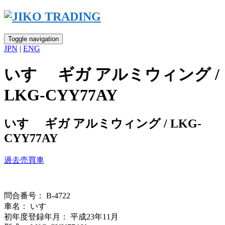
Skip
to
content
Toggle navigation
JPN
|
ENG
いすゞ ギガ アルミウィング /
LKG-CYY77AY
いすゞ ギガ アルミウィング / LKG-
CYY77AY
過去売買車
問合番号： B-4722
車名： いすゞ
初年度登録年月： 平成23年11月