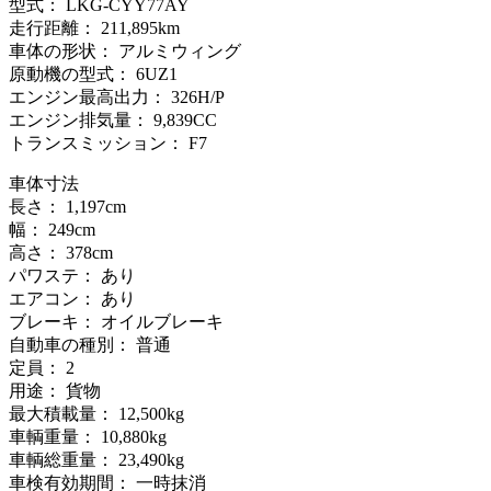
型式： LKG-CYY77AY
走行距離： 211,895km
車体の形状： アルミウィング
原動機の型式： 6UZ1
エンジン最高出力： 326H/P
エンジン排気量： 9,839CC
トランスミッション： F7
車体寸法
長さ： 1,197cm
幅： 249cm
高さ： 378cm
パワステ： あり
エアコン： あり
ブレーキ： オイルブレーキ
自動車の種別： 普通
定員： 2
用途： 貨物
最大積載量： 12,500kg
車輌重量： 10,880kg
車輌総重量： 23,490kg
車検有効期間： 一時抹消