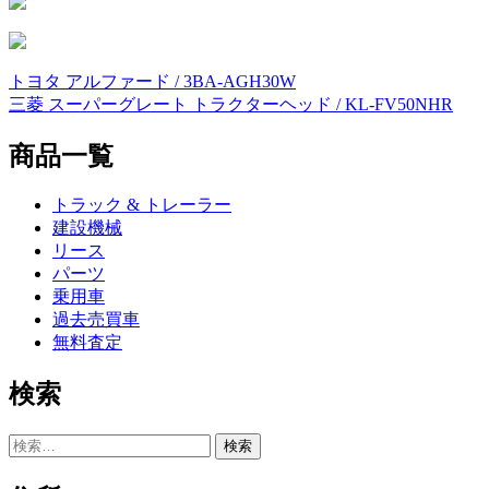
トヨタ アルファード / 3BA-AGH30W
投
三菱 スーパーグレート トラクターヘッド / KL-FV50NHR
稿
商品一覧
ナ
ビ
トラック & トレーラー
ゲ
建設機械
リース
ー
パーツ
シ
乗用車
過去売買車
ョ
無料査定
ン
検索
検
索: