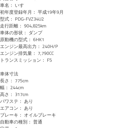
車名： いすゞ
初年度登録年月： 平成19年9月
型式： PDG-FVZ34U2
走行距離： 904,825km
車体の形状： ダンプ
原動機の型式： 6HK1
エンジン最高出力： 240H/P
エンジン排気量： 7,790CC
トランスミッション： F5
車体寸法
長さ： 775cm
幅： 244cm
高さ： 317cm
パワステ： あり
エアコン： あり
ブレーキ： オイルブレーキ
自動車の種別： 普通