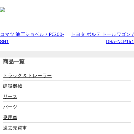
コマツ 油圧ショベル / PC200-
トヨタ ポルテ トールワゴン /
投
8N1
DBA-NCP141
稿
商品一覧
ナ
トラック & トレーラー
建設機械
ビ
リース
ゲ
パーツ
乗用車
ー
過去売買車