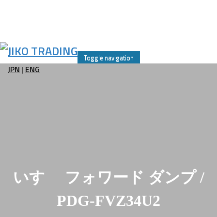
Skip
to
Toggle navigation
content
JPN
|
ENG
いすゞ フォワード ダンプ /
PDG-FVZ34U2