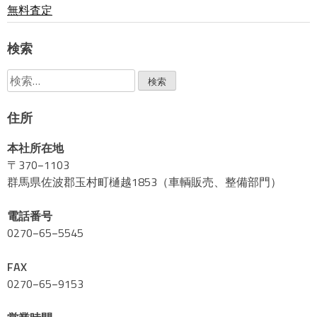
無料査定
シ
検索
ョ
検
ン
索:
住所
本社所在地
〒370−1103
群馬県佐波郡玉村町樋越1853（車輌販売、整備部門）
電話番号
0270−65−5545
FAX
0270−65−9153