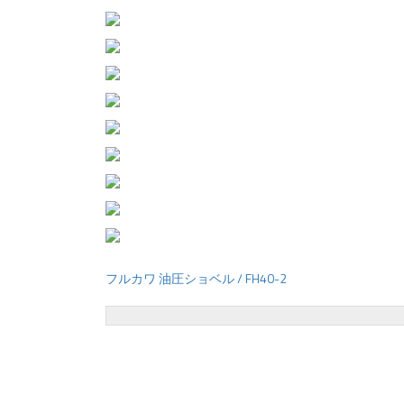
フルカワ 油圧ショベル / FH40-2
投
稿
ナ
ビ
ゲ
ー