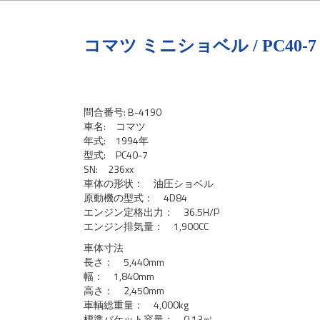
コマツ ミニショベル / PC40-7
問合番号: B-4190
車名: コマツ
年式: 1994年
型式: PC40-7
SN: 236xx
車体の形状： 油圧ショベル
原動機の型式： 4D84
エンジン定格出力： 36.5H/P
エンジン排気量： 1,900CC
車体寸法
長さ： 5,440mm
幅： 1,840mm
高さ： 2,450mm
車輌総重量： 4,000kg
標準バケット容量： 0.13㎥