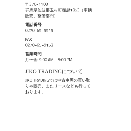
〒370−1103
群馬県佐波郡玉村町樋越1853（車輌
販売、整備部門）
電話番号
0270−65−5545
FAX
0270−65−9153
営業時間
月〜金: 9:00 AM – 5:00 PM
JIKO TRADINGについて
JIKO TRADINGでは中古車両の買い取
りや販売、またリースなども行って
おります。