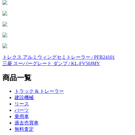
トレクス アルミウィングセミトレーラー / PFB24101
投
三菱 スーパーグレート ダンプ / KL-FV50JMY
稿
商品一覧
ナ
ビ
トラック & トレーラー
ゲ
建設機械
リース
ー
パーツ
シ
乗用車
過去売買車
ョ
無料査定