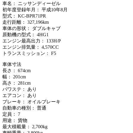
車名： ニッサンディーゼル
初年度登録年月： 平成10年8月
型式： KC-BPR71PR
走行距離： 327,196km
車体の形状： ダブルキャブ
原動機の型式： 4HG1
エンジン最高出力： 133H/P
エンジン排気量： 4,570CC
トランスミッション： F5
車体寸法
長さ： 674cm
幅： 201cm
高さ： 281cm
パワステ： あり
エアコン： あり
ブレーキ： オイルブレーキ
自動車の種別： 普通
定員： 7
用途： 貨物
最大積載量： 2,700kg
車輌重量： 3,800kg