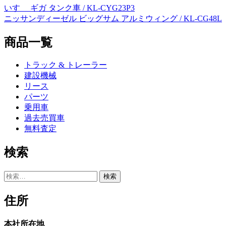
いすゞ ギガ タンク車 / KL-CYG23P3
投
ニッサンディーゼル ビッグサム アルミウィング / KL-CG48L
稿
商品一覧
ナ
ビ
トラック & トレーラー
ゲ
建設機械
リース
ー
パーツ
シ
乗用車
過去売買車
ョ
無料査定
ン
検索
検
索:
住所
本社所在地