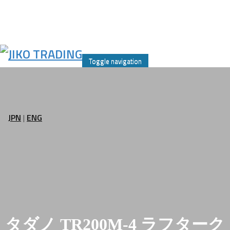
Skip
to
Toggle navigation
content
JPN
|
ENG
タダノ TR200M-4 ラフターク