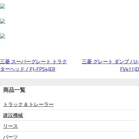
三菱 スーパーグレート トラク
三菱 グレート ダンプ / U-
投
ターヘッド / PJ-FP54JER
FV411JD
稿
商品一覧
ナ
トラック & トレーラー
建設機械
ビ
リース
ゲ
パーツ