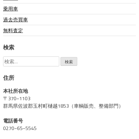
乗用車
ー
過去売買車
無料査定
シ
検索
ョ
検
ン
索:
住所
本社所在地
〒370−1103
群馬県佐波郡玉村町樋越1853（車輌販売、整備部門）
電話番号
0270−65−5545