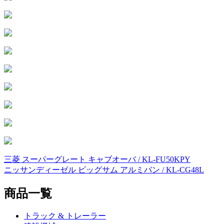
三菱 スーパーグレート キャブオーバ / KL-FU50KPY
投
ニッサンディーゼル ビッグサム アルミバン / KL-CG48L
稿
商品一覧
ナ
ビ
トラック & トレーラー