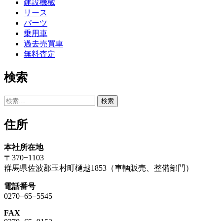
ゲ
建設機械
リース
ー
パーツ
シ
乗用車
過去売買車
ョ
無料査定
ン
検索
検
索:
住所
本社所在地
〒370−1103
群馬県佐波郡玉村町樋越1853（車輌販売、整備部門）
電話番号
0270−65−5545
FAX