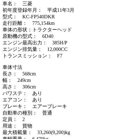
車名： 三菱
初年度登録年月： 平成11年3月
型式： KC-FP540DKR
走行距離： 775,154km
車体の形状：トラクターヘッド
原動機の型式： 6D40
エンジン最高出力： 385H/P
エンジン排気量： 12,000CC
トランスミッション： F7
車体寸法
長さ： 568cm
幅： 249cm
高さ： 306cm
パワステ： あり
エアコン： あり
ブレーキ： エアーブレーキ
自動車の種別： 普通
定員： 2
用途： 貨物
最大積載量： 33,260(9,200)kg
車輌重量： 6,470kg