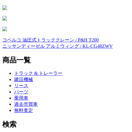
コベルコ 油圧式トラッククレーン / P&H T200
投
ニッサンディーゼル アルミウィング / KL-CG48ZWV
稿
商品一覧
ナ
ビ
トラック & トレーラー
ゲ
建設機械
リース
ー
パーツ
シ
乗用車
過去売買車
ョ
無料査定
ン
検索