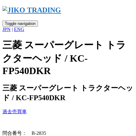
Skip
to
content
Toggle navigation
JPN
|
ENG
三菱 スーパーグレート トラ
クターヘッド / KC-
FP540DKR
三菱 スーパーグレート トラクターヘッ
ド / KC-FP540DKR
過去売買車
問合番号： B-2835