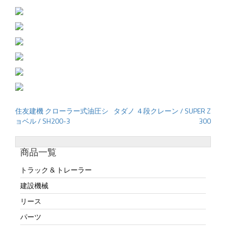
住友建機 クローラー式油圧シ
タダノ ４段クレーン / SUPER Z
投
ョベル / SH200-3
300
稿
ナ
ビ
商品一覧
ゲ
トラック & トレーラー
ー
建設機械
シ
リース
ョ
ン
パーツ