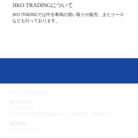
JIKO TRADINGについて
JIKO TRADINGでは中古車両の買い取りや販売、またリース
なども行っております。
JIKO TRADING
本社所在地
〒370−1103
群馬県佐波郡玉村町樋越1853（車輌販売、整備部門）
電話番号
0270−65−5545