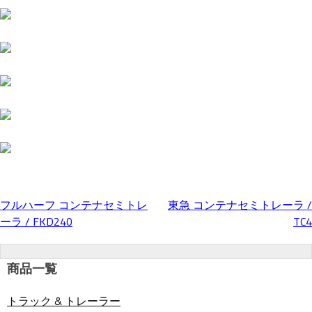
フルハーフ コンテナセミトレ
東急 コンテナセミトレーラ /
投
ーラ / FKD240
TC4
稿
商品一覧
ナ
トラック & トレーラー