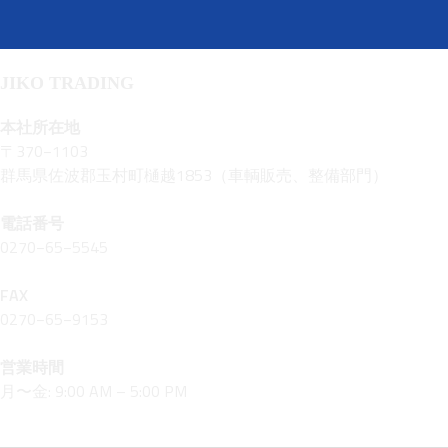
JIKO TRADING
本社所在地
〒370−1103
群馬県佐波郡玉村町樋越1853（車輌販売、整備部門）
電話番号
0270−65−5545
FAX
0270−65−9153
営業時間
月〜金: 9:00 AM – 5:00 PM