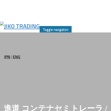
Skip
to
Toggle navigation
content
JPN
|
ENG
進道 コンテナセミトレーラ /