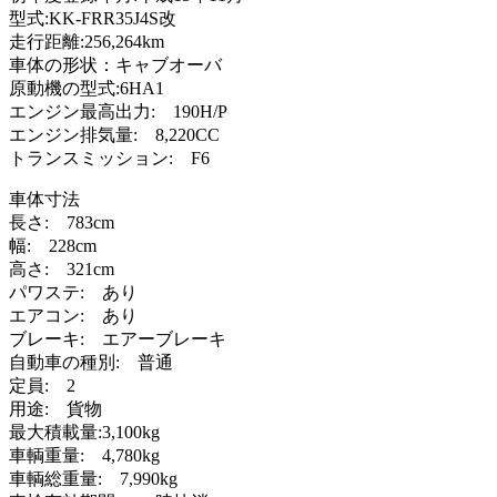
型式:KK-FRR35J4S改
走行距離:256,264km
車体の形状：キャブオーバ
原動機の型式:6HA1
エンジン最高出力: 190H/P
エンジン排気量: 8,220CC
トランスミッション: F6
車体寸法
長さ: 783cm
幅: 228cm
高さ: 321cm
パワステ: あり
エアコン: あり
ブレーキ: エアーブレーキ
自動車の種別: 普通
定員: 2
用途: 貨物
最大積載量:3,100kg
車輌重量: 4,780kg
車輌総重量: 7,990kg