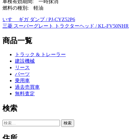
車検有効期間: 一時抹消
燃料の種別: 軽油
いすゞ ギガ ダンプ / PJ-CYZ52P6
投
三菱 スーパーグレート トラクターヘッド / KL-FV50NHR
稿
商品一覧
ナ
ビ
トラック & トレーラー
ゲ
建設機械
リース
ー
パーツ
シ
乗用車
過去売買車
ョ
無料査定
ン
検索
検
索:
住所