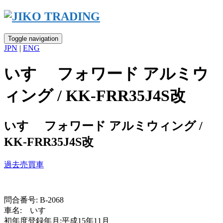
Skip
to
content
Toggle navigation
JPN
|
ENG
いすゞ フォワード アルミウ
ィング / KK-FRR35J4S改
いすゞ フォワード アルミウィング /
KK-FRR35J4S改
過去売買車
問合番号: B-2068
車名: いすゞ
初年度登録年月:平成15年11月