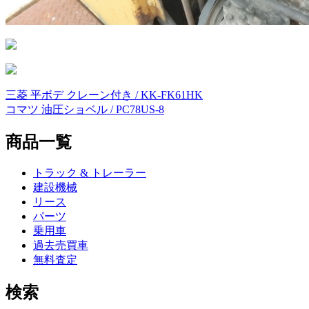
三菱 平ボデ クレーン付き / KK-FK61HK
投
コマツ 油圧ショベル / PC78US-8
稿
商品一覧
ナ
ビ
トラック & トレーラー
ゲ
建設機械
リース
ー
パーツ
シ
乗用車
過去売買車
ョ
無料査定
ン
検索