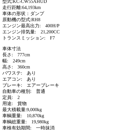
型式:KC-CW55AHUD
走行距離:64,193km
車体の形状：ダンプ
原動機の型式:RH8
エンジン最高出力: 400H/P
エンジン排気量: 21,200CC
トランスミッション: F7
車体寸法
長さ: 777cm
幅: 249cm
高さ: 360cm
パワステ: あり
エアコン: あり
ブレーキ: エアーブレーキ
自動車の種別: 普通
定員: 2
用途: 貨物
最大積載量:9,000kg
車輌重量: 10,870kg
車輌総重量: 19,980kg
車検有効期間: 一時抹消