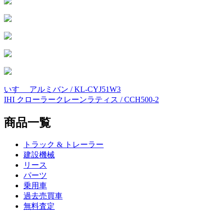
いすゞ アルミバン / KL-CYJ51W3
投
IHI クローラークレーンラティス / CCH500-2
稿
商品一覧
ナ
ビ
トラック & トレーラー
ゲ
建設機械
リース
ー
パーツ
シ
乗用車
過去売買車
ョ
無料査定
ン